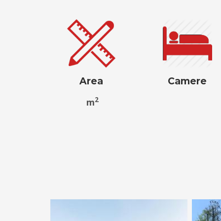
Area
Camere
2
m