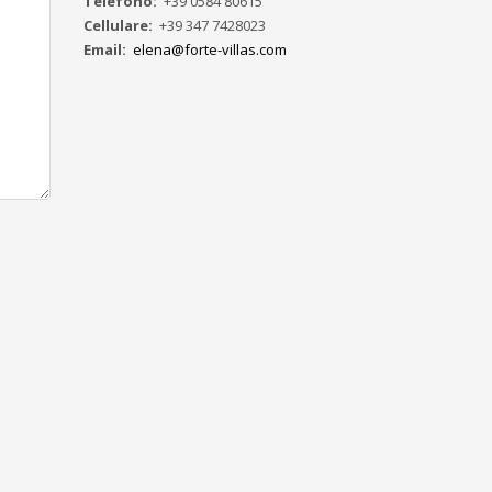
Telefono:
+39 0584 80615
Cellulare:
+39 347 7428023
Email:
elena@forte-villas.com