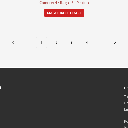
Camere: 4 • Bagni: 6 • Piscina
MAGGIORI DETTAGLI
2
3
4
1
i
Co
Te
Ce
Em
Fo
Vi