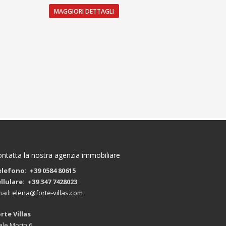
MAGGIORI DETTAGLI
ntatta la nostra agenzia immobiliare
lefono: +39 0584 80615
llulare: +39 347 7428023
ail:
elena@forte-villas.com
rte Villas
ale Morin 6