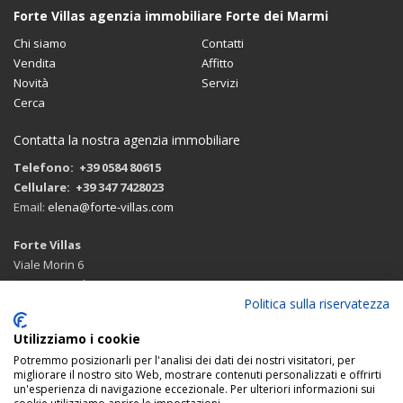
Forte Villas agenzia immobiliare Forte dei Marmi
Chi siamo
Contatti
Vendita
Affitto
Novità
Servizi
Cerca
Contatta la nostra agenzia immobiliare
Telefono: +39 0584 80615
Cellulare: +39 347 7428023
Email:
elena@forte-villas.com
Forte Villas
Viale Morin 6
55042 Forte dei Marmi (LU)
Politica sulla riservatezza
Itinerario di arrivo con google maps
Utilizziamo i cookie
Potremmo posizionarli per l'analisi dei dati dei nostri visitatori, per
migliorare il nostro sito Web, mostrare contenuti personalizzati e offrirti
un'esperienza di navigazione eccezionale. Per ulteriori informazioni sui
SEGUICI: