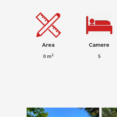
Area
Camere
2
0 m
5