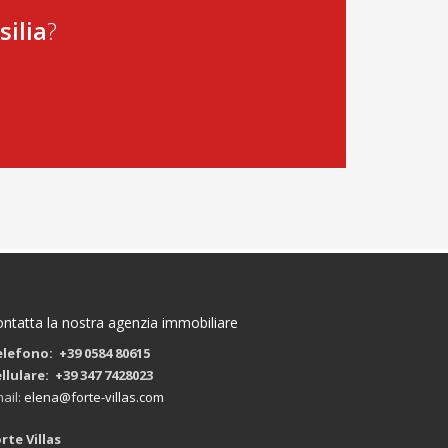
silia
?
ntatta la nostra agenzia immobiliare
lefono: +39 0584 80615
llulare: +39 347 7428023
ail:
elena@forte-villas.com
rte Villas