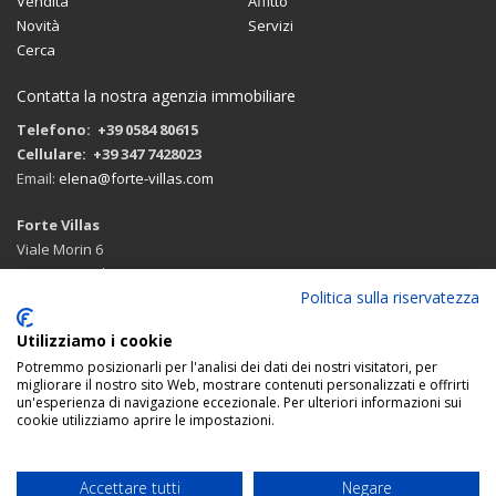
Vendita
Affitto
Novità
Servizi
Cerca
Contatta la nostra agenzia immobiliare
Telefono: +39 0584 80615
Cellulare: +39 347 7428023
Email:
elena@forte-villas.com
Forte Villas
Viale Morin 6
55042 Forte dei Marmi (LU)
Politica sulla riservatezza
Itinerario di arrivo con google maps
Utilizziamo i cookie
Potremmo posizionarli per l'analisi dei dati dei nostri visitatori, per
migliorare il nostro sito Web, mostrare contenuti personalizzati e offrirti
un'esperienza di navigazione eccezionale. Per ulteriori informazioni sui
SEGUICI:
cookie utilizziamo aprire le impostazioni.
© 2026 Forte Villas agenzia immobiliare
Accettare tutti
Negare