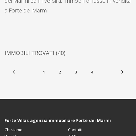
dei Marmi ed in Versilia. Immobili di lusso in vendita
a Forte dei Marmi
IMMOBILI TROVATI
(40)
1
2
3
4
Forte Villas agenzia immobiliare Forte dei Marmi
Chi siamo
Contatti