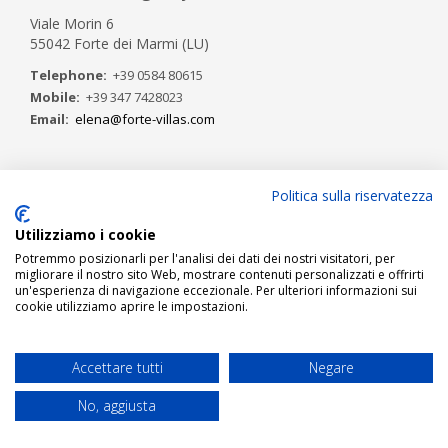
Viale Morin 6
55042 Forte dei Marmi (LU)
Telephone:
+39 0584 80615
Mobile:
+39 347 7428023
Email:
elena@forte-villas.com
Politica sulla riservatezza
Utilizziamo i cookie
SIMILAR PROPERTIES
Potremmo posizionarli per l'analisi dei dati dei nostri visitatori, per
migliorare il nostro sito Web, mostrare contenuti personalizzati e offrirti
un'esperienza di navigazione eccezionale. Per ulteriori informazioni sui
cookie utilizziamo aprire le impostazioni.
Accettare tutti
Negare
No, aggiusta
Vill