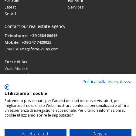
For Sale
For Rent
Latest
Services
Search
Contact our real estate agency
Telephone: +39 0584 80615
Mobile: +39 347 7428023
Email:
elena@forte-villas.com
Forte Villas
Viale Morin 6
55042 Forte dei Marmi (LU)
Politica sulla riservatezza
Route with google maps
Utilizziamo i cookie
Potremmo posizionarli per l'analisi dei dati dei nostri visitatori, per
migliorare il nostro sito Web, mostrare contenuti personalizzati e offrirti
un'esperienza di navigazione eccezionale. Per ulteriori informazioni sui
FOLLOW US:
cookie utilizziamo aprire le impostazioni.
© 2026 Forte Villas real estate agency Forte
Accettare tutti
Negare