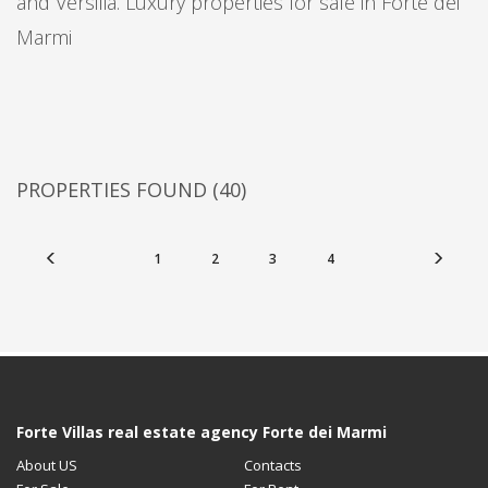
and Versilia. Luxury properties for sale in Forte dei
Marmi
PROPERTIES FOUND
(40)
1
2
3
4
Forte Villas real estate agency Forte dei Marmi
About US
Contacts