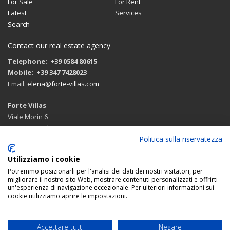
For Sale
For Rent
Latest
Services
Search
Contact our real estate agency
Telephone: +39 0584 80615
Mobile: +39 347 7428023
Email:
elena@forte-villas.com
Forte Villas
Viale Morin 6
55042 Forte dei Marmi (LU)
Politica sulla riservatezza
Route with google maps
Utilizziamo i cookie
Potremmo posizionarli per l'analisi dei dati dei nostri visitatori, per
migliorare il nostro sito Web, mostrare contenuti personalizzati e offrirti
un'esperienza di navigazione eccezionale. Per ulteriori informazioni sui
FOLLOW US:
cookie utilizziamo aprire le impostazioni.
© 2026 Forte Villas real estate agency Forte
Accettare tutti
Negare